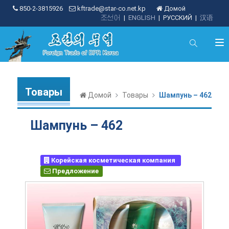
850-2-3815926
kftrade@star-co.net.kp
Домой
조선어
|
ENGLISH
|
РУССКИЙ
|
汉语
Товары
Домой
Товары
Шампунь – 462
Шампунь – 462
Корейская косметическая компания
Предложение