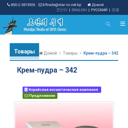
850-2-3815926
kftrade@star-co.net.kp
Домой
조선어
|
ENGLISH
|
РУССКИЙ
|
汉语
Товары
Домой
Товары
Крем-пудра – 342
Крем-пудра – 342
Корейская косметическая компания
Предложение