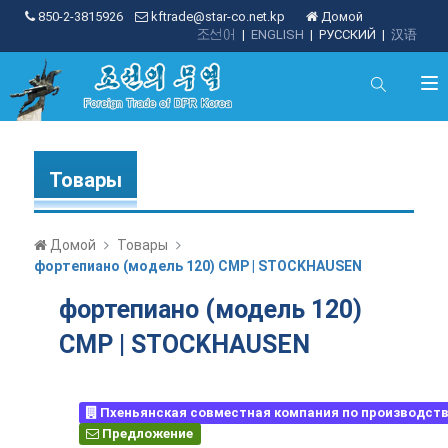
850-2-3815926
kftrade@star-co.net.kp
Домой
조선어
|
ENGLISH
|
РУССКИЙ
|
汉语
Товары
Домой
Товары
фортепиано (модель 120) CMP | STOCKHAUSEN
фортепиано (модель 120)
CMP | STOCKHAUSEN
Пхеньянская совместная компания по производств
Предложение