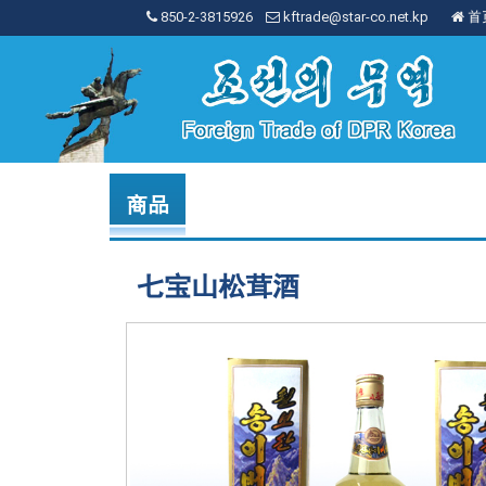
850-2-3815926
kftrade@star-co.net.kp
首
商品
七宝山松茸酒