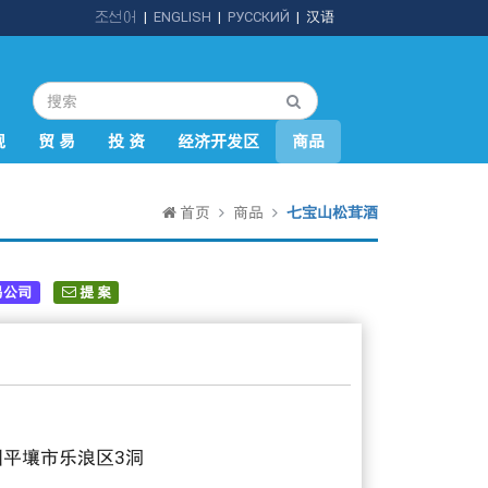
조선어
|
ENGLISH
|
РУССКИЙ
|
汉语
规
贸 易
投 资
经济开发区
商品
首页
商品
七宝山松茸酒
易公司
提 案
国平壤市乐浪区3洞