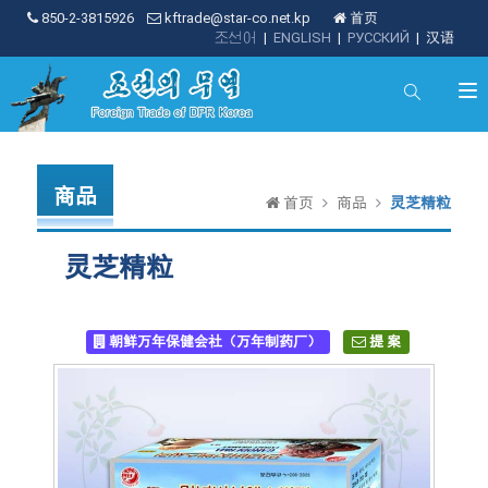
850-2-3815926
kftrade@star-co.net.kp
首页
조선어
|
ENGLISH
|
РУССКИЙ
|
汉语
商品
首页
商品
灵芝精粒
灵芝精粒
朝鲜万年保健会社（万年制药厂）
提 案