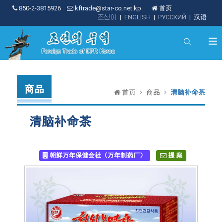
850-2-3815926
kftrade@star-co.net.kp
首页
조선어
|
ENGLISH
|
РУССКИЙ
|
汉语
商品
首页
商品
清脑补命茶
清脑补命茶
朝鲜万年保健会社（万年制药厂）
提 案