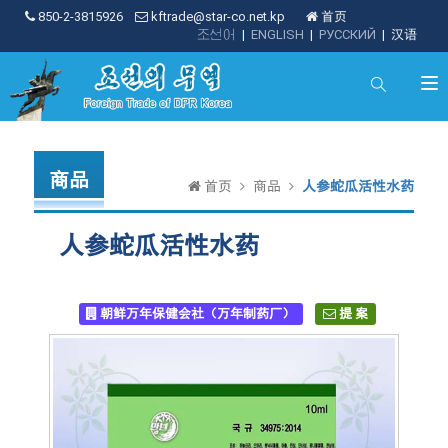
850-2-3815926
kftrade@star-co.net.kp
首页
조선어
|
ENGLISH
|
РУССКИЙ
|
汉语
商品
首页
商品
人参蛇瓜活性水药
人参蛇瓜活性水药
朝鲜万年保健会社（万年制药厂）
提 案