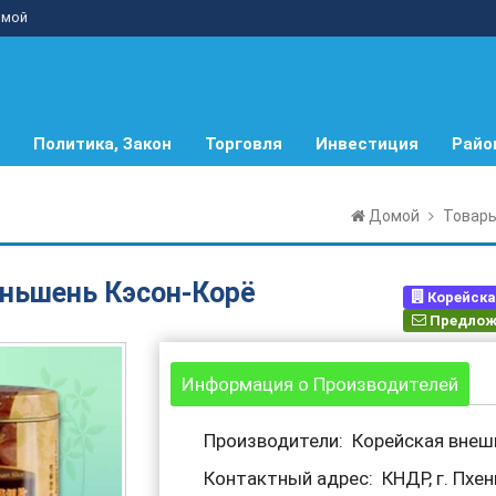
мой
Политика, Закон
Торговля
Инвестиция
Райо
Домой
Товар
ньшень Кэсон-Корё
Корейска
Предлож
Информация о Производителей
Производители: Корейская внеш
Контактный адрес: КНДР, г. Пхе