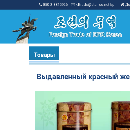
850-2-3815926
kftrade@star-co.net.kp
До
Товары
Выдавленный красный же