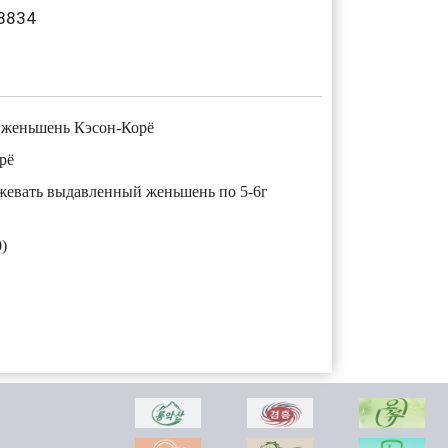
8834
 женьшень Кэсон-Корё
рё
евать выдавленный женьшень по 5-6г
)