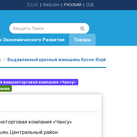
조선어
|
ENGLISH
|
РУССКИЙ
|
汉语
н Экономического Развития
Товары
ы
Выдавленный красный женьшень Кэсон-Корё
я внешнеторговая компания «Чансу»
ение
неторговая компания «Чансу»
ньян, Центральный район