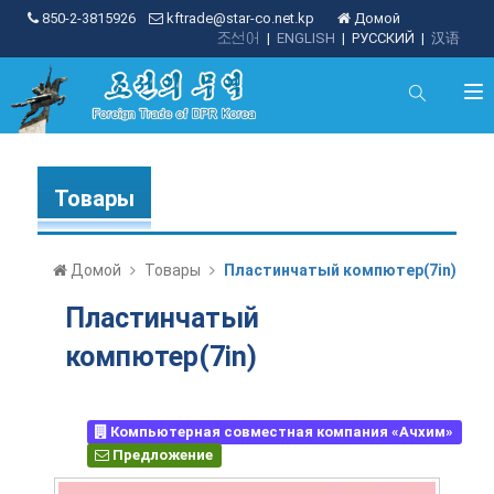
850-2-3815926
kftrade@star-co.net.kp
Домой
조선어
|
ENGLISH
|
РУССКИЙ
|
汉语
Товары
Домой
Товары
Пластинчатый компютер(7in)
Пластинчатый
компютер(7in)
Компьютерная совместная компания «Ачхим»
Предложение