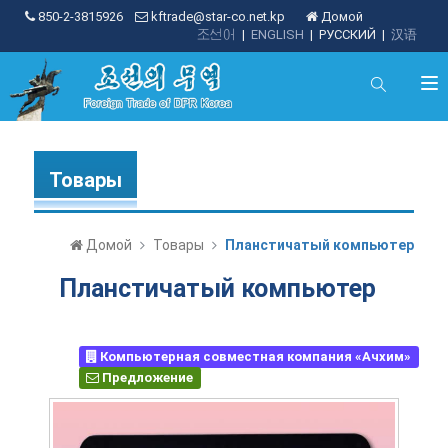
850-2-3815926
kftrade@star-co.net.kp
Домой
조선어
|
ENGLISH
|
РУССКИЙ
|
汉语
Товары
Домой
Товары
Планстичатый компьютер
Планстичатый компьютер
Компьютерная совместная компания «Ачхим»
Предложение