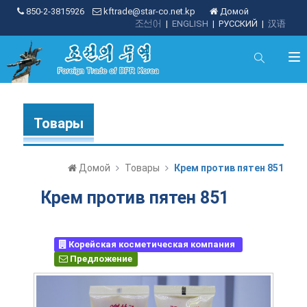
850-2-3815926
kftrade@star-co.net.kp
Домой
조선어
|
ENGLISH
|
РУССКИЙ
|
汉语
Товары
Домой
Товары
Крем против пятен 851
Крем против пятен 851
Корейская косметическая компания
Предложение