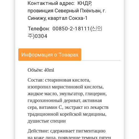
Контактный адрес: КНДР,
провинция Северный Пхёнъан, г.
Синижу, квартал Сокха-1
Телефон: 00850-2-18111(신의
주)0304
Информация о Товарах
Объём: 40ml
Состав: стеариновая кислота,
изопропил миристиновой кислоты,
жидкое масло, эмульгатор, глицерин,
гидрохинонный дериват, активная
сера, витамин C, экстракт из лекарств
традиционной корейской медицины,
душистые специи
Действие: сдерживает пигментацию
на коже лица, появление темных пятен