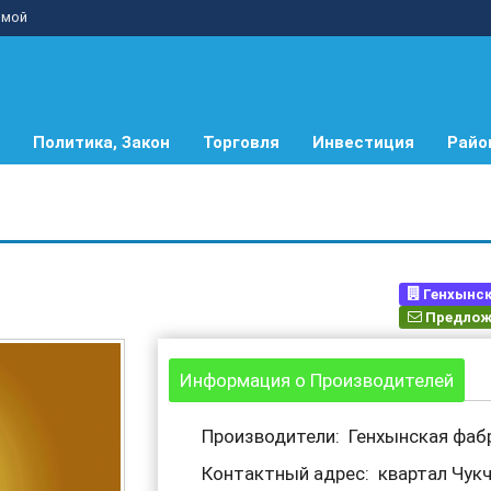
мой
Политика, Закон
Торговля
Инвестиция
Райо
Генхынск
Предлож
Информация о Производителей
Производители: Генхынская фаб
Контактный адрес: квартал Чукч