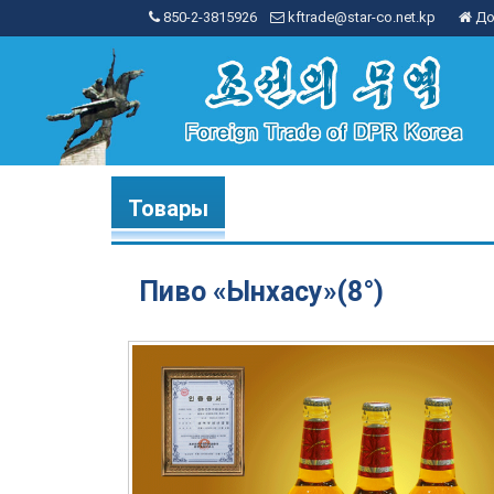
850-2-3815926
kftrade@star-co.net.kp
До
Товары
Пиво «Ынхасу»(8°)