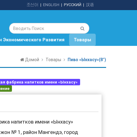
조선어
|
ENGLISH
|
РУССКИЙ
|
汉语
н Экономического Развития
Товары
Домой
Товары
Пиво «Ынхасу»(8°)
ая фабрика напитков имени «Ынхасу»
ение
рика напитков имени «Ынхасу»
жон № 1, район Мангендэ, город