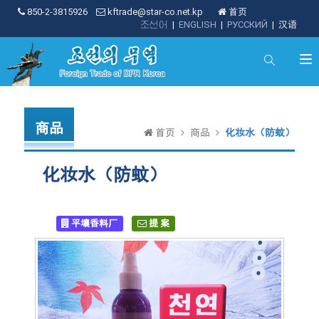
850-2-3815926
kftrade@star-co.net.kp
首页
조선어
|
ENGLISH
|
РУССКИЙ
|
汉语
商品
首页
商品
化妆水（防蚊）
化妆水（防蚊）
平壤香料厂
提 案