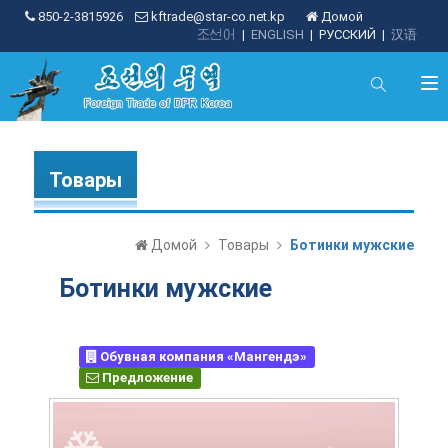
850-2-3815926
kftrade@star-co.net.kp
Домой
조선어
|
ENGLISH
|
РУССКИЙ
|
汉语
Товары
Домой
Товары
Ботинки мужские
Ботинки мужские
Обувная компания «Мангендэ»
Предложение