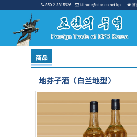
850-2-3815926
kftrade@star-co.net.kp
首
商品
地芬子酒（白兰地型）