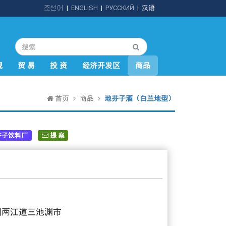
조선어
|
ENGLISH
|
РУССКИЙ
|
汉语
规
贸 易
投 资
经济开发区
商品
首页
商品
地芬子酒（白兰地型）
芬子饮料厂
提 案
国两江道三池渊市