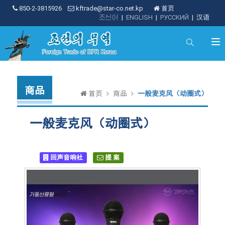
850-2-3815926
kftrade@star-co.net.kp
首页
조선어
|
ENGLISH
|
РУССКИЙ
|
汉语
商品
首页
商品
一般麦克风（动圈式）
一般麦克风（动圈式）
回声音响社
提 案