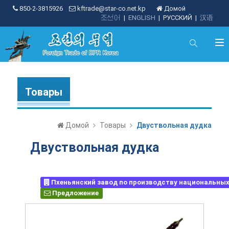
850-2-3815926
kftrade@star-co.net.kp
Домой
조선어
|
ENGLISH
|
РУССКИЙ
|
汉语
Товары
Домой
Товары
Двуствольная дудка
Двуствольная дудка
Пхеньянский завод по производству национальны
Предложение