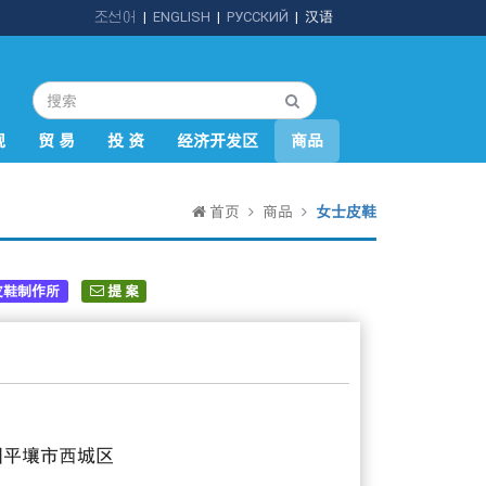
조선어
|
ENGLISH
|
РУССКИЙ
|
汉语
规
贸 易
投 资
经济开发区
商品
首页
商品
女士皮鞋
皮鞋制作所
提 案
国平壤市西城区