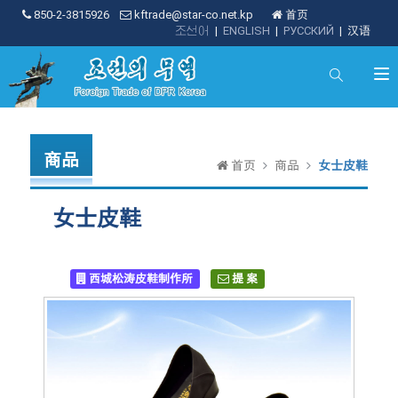
850-2-3815926
kftrade@star-co.net.kp
首页
조선어
|
ENGLISH
|
РУССКИЙ
|
汉语
商品
首页
商品
女士皮鞋
女士皮鞋
西城松涛皮鞋制作所
提 案