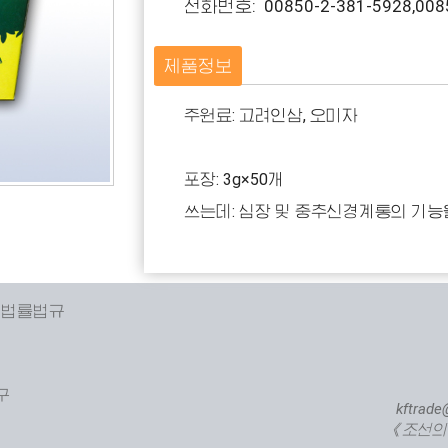
전화번호: 00850-2-381-5928,0085
제품정보
주원료: 고려인삼, 오미자
포장: 3g×50개
쓰는데: 심장 및 중추신경계통의 기능
 법률법규
구
kftrade
《조선의