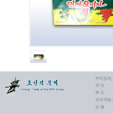
무역정책,
무 역
투 자
경제개발
상 품