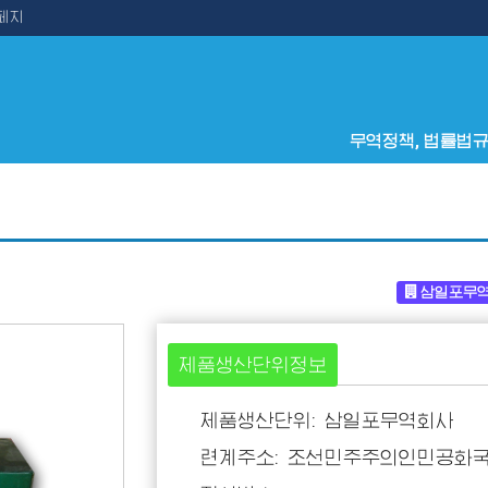
페지
무역정책, 법률법
삼일포무
제품생산단위정보
제품생산단위: 삼일포무역회사
련계주소: 조선민주주의인민공화국