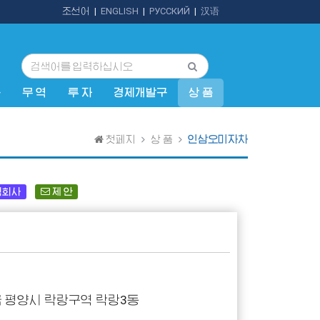
조선어
|
ENGLISH
|
РУССКИЙ
|
汉语
규
무 역
투 자
경제개발구
상 품
첫페지
상 품
인삼오미자차
역회사
제 안
 평양시 락랑구역 락랑3동