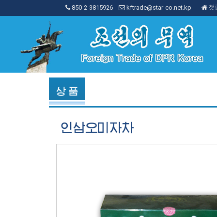
850-2-3815926
kftrade@star-co.net.kp
첫
상 품
인삼오미자차