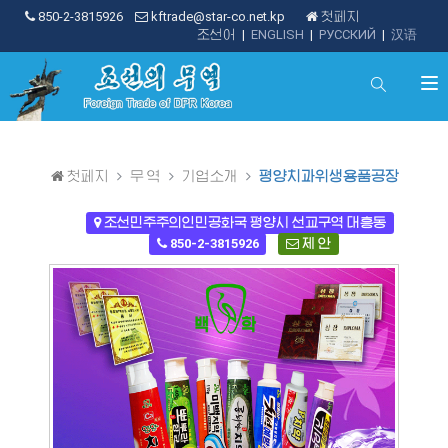
850-2-3815926
kftrade@star-co.net.kp
첫페지
조선어
|
ENGLISH
|
РУССКИЙ
|
汉语
첫페지
무 역
기업소개
평양치과위생용품공장
조선민주주의인민공화국 평양시 선교구역 대흥동
850-2-3815926
제 안