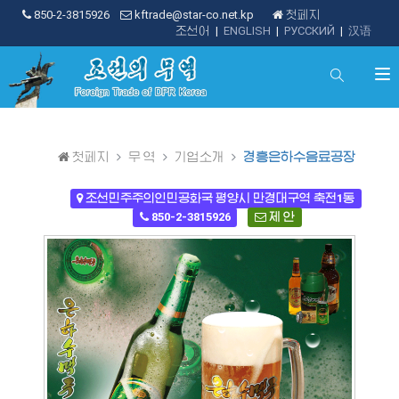
850-2-3815926
kftrade@star-co.net.kp
첫페지
조선어
|
ENGLISH
|
РУССКИЙ
|
汉语
첫페지
무 역
기업소개
경흥은하수음료공장
조선민주주의인민공화국 평양시 만경대구역 축전1동
850-2-3815926
제 안