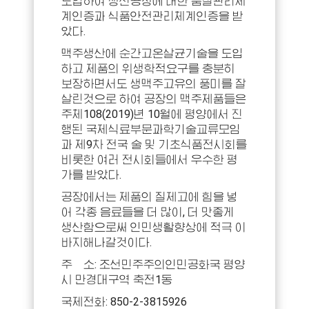
도입하여 생산공정에 대한 품질관리체
계인증과 식품안전관리체계인증을 받
았다.
맥주생산에 순간고온살균기술을 도입
하고 제품의 위생학적요구를 충분히
보장하면서도 생맥주고유의 풍미를 잘
살린것으로 하여 공장의 맥주제품들은
주체108(2019)년 10월에 평양에서 진
행된 국제식료부문과학기술교류모임
과 제9차 전국 술 및 기초식품전시회를
비롯한 여러 전시회들에서 우수한 평
가를 받았다.
공장에서는 제품의 질제고에 힘을 넣
어 각종 음료들을 더 많이, 더 맛좋게
생산함으로써 인민생활향상에 적극 이
바지해나갈것이다.
주 소: 조선민주주의인민공화국 평양
시 만경대구역 축전1동
국제전화: 850-2-3815926