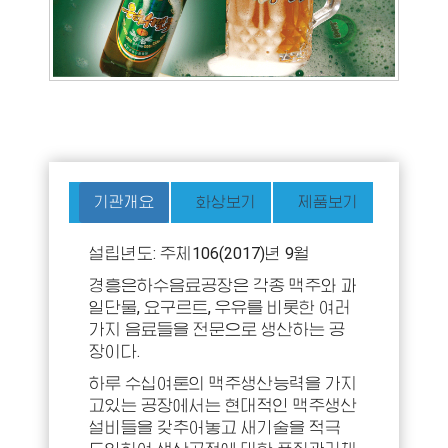
기관개요
화상보기
제품보기
설립년도: 주체106(2017)년 9월
경흥은하수음료공장은 각종 맥주와 과
일단물, 요구르트, 우유를 비롯한 여러
가지 음료들을 전문으로 생산하는 공
장이다.
하루 수십여톤의 맥주생산능력을 가지
고있는 공장에서는 현대적인 맥주생산
설비들을 갖추어놓고 새기술을 적극