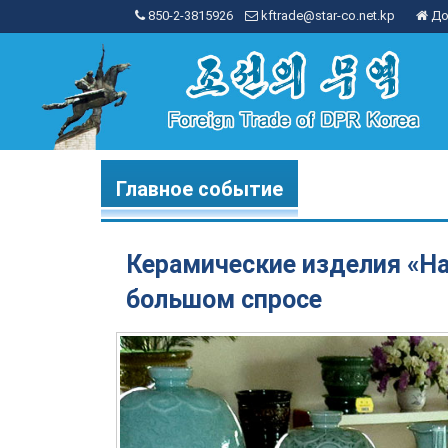
850-2-3815926
kftrade@star-co.net.kp
До
Главное событие
Керамические изделия «На
большом спросе