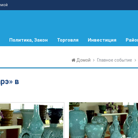
мой
Политика, Закон
Торговля
Инвестиция
Райо
Домой
Главное событие
рэ» в