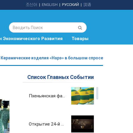
조선어
|
ENGLISH
|
РУССКИЙ
|
汉语
н Экономического Развития
Товары
Керамические изделия «Нарэ» в большом спросе
Список Главных Событии
Пхеньянская фабрика спортивного снаряжения и инвентаря вносит вклад в развитие физкультуры и спорта страны
Открытие 24-й Пхеньянской весенней международной выставки-ярмарка