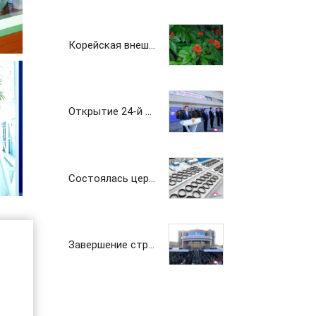
Корейская внешнеторговая компания «Чансу»
Открытие 24-й Пхеньянской весенней международной выставки-ярмарки
Состоялась церемония ввода в строй Чикхаского рыбопитомника саженой семги
Завершение строительства Института лесоводческих наук
Корейская внешнеторговая компания "Поньён"