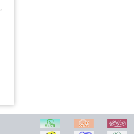
о
Сондовонский пищевой комбинат
Компания научно-технического обмена «Мирэ»
ь
В уезде Кимхенчжик прошла торжественная церемония завершения строительства 20-х предприятий местной промышленности
Внешняя торговля КНДР