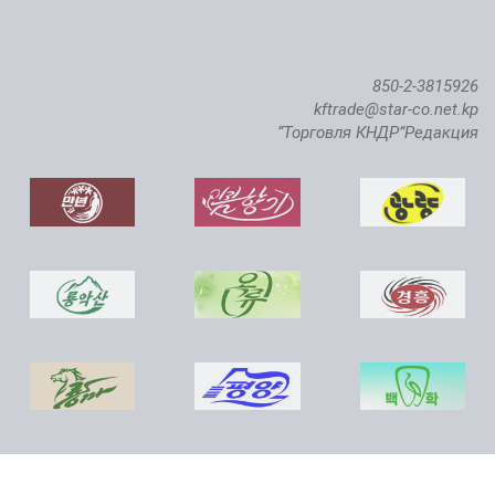
850-2-3815926
kftrade@star-co.net.kp
“Торговля КНДР”Редакция
Состоялась церемония ввода в строй Чикхаского рыбопитомника саженой семги