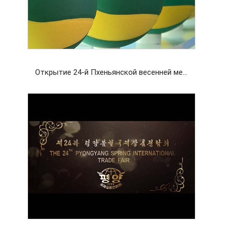
Открытие 24-й Пхеньянской весенней международной выставки-ярмарка