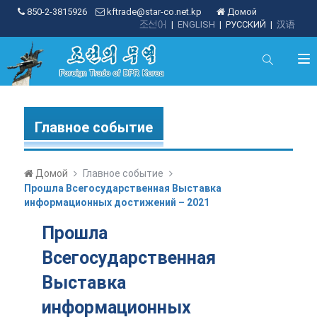
850-2-3815926
kftrade@star-co.net.kp
Домой
조선어
|
ENGLISH
|
РУССКИЙ
|
汉语
Главное событие
Домой
Главное событие
Прошла Всегосударственная Выставка
информационных достижений – 2021
Прошла
Всегосударственная
Выставка
информационных