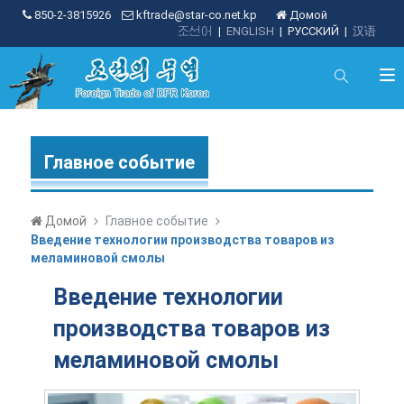
850-2-3815926
kftrade@star-co.net.kp
Домой
조선어
|
ENGLISH
|
РУССКИЙ
|
汉语
Главное событие
Домой
Главное событие
Введение технологии производства товаров из
меламиновой смолы
Введение технологии
производства товаров из
меламиновой смолы