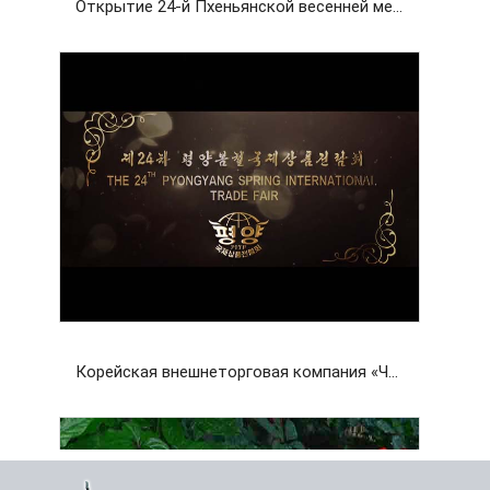
Открытие 24-й Пхеньянской весенней международной выставки-ярмарка
Корейская внешнеторговая компания «Чансу»