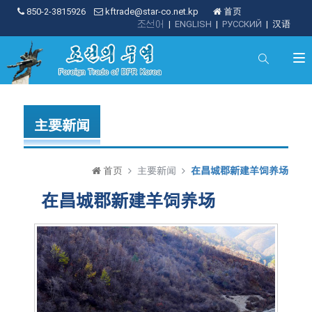
850-2-3815926
kftrade@star-co.net.kp
首页
조선어
|
ENGLISH
|
РУССКИЙ
|
汉语
主要新闻
首页
主要新闻
在昌城郡新建羊饲养场
在昌城郡新建羊饲养场