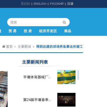
조선어
|
ENGLISH
|
РУССКИЙ
|
汉语
规
贸 易
投 资
经济开发区
商品
首页
主要新闻
得到改建的球场养鱼事业所竣工
主要新闻列表
平壤体育器械厂助推国家体育发展
第24届平壤春季国际商品展