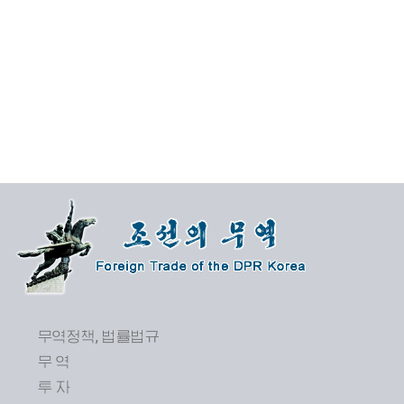
무역정책, 법률법규
무 역
투 자