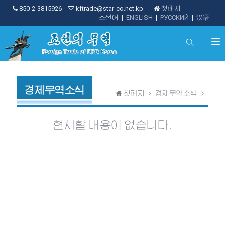
850-2-3815926
kftrade@star-co.net.kp
첫페지
조선어
|
ENGLISH
|
РУССКИЙ
|
汉语
경제무역소식
첫페지
경제무역소식
현시할 내용이 없습니다.