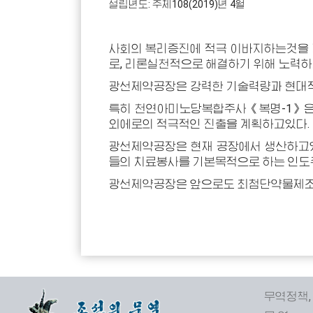
설립년도
:
주체
108(2019)
년
4
월
사회의 복리증진에 적극 이바지하는것을
로, 리론실천적으로 해결하기 위해 노력하
광선제약공장은 강력한 기술력량과 현대적
특히 천연아미노당복합주사《복명-1》은 
외에로의 적극적인 진출을 계획하고있다.
광선제약공장은 현재 공장에서 생산하고
들의 치료봉사를 기본목적으로 하는 인
광선제약공장은 앞으로도 최첨단약물제조
무역정책,