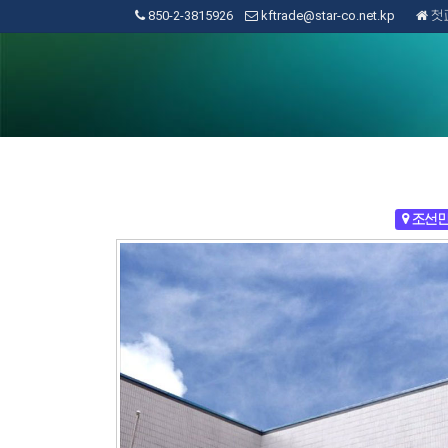
850-2-3815926
kftrade@star-co.net.kp
첫
조선민