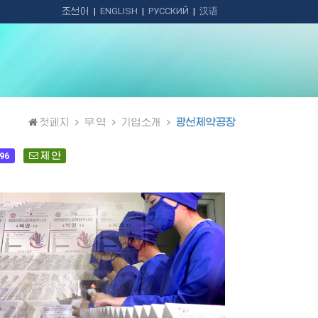
조선어
|
ENGLISH
|
РУССКИЙ
|
汉语
첫페지
무 역
기업소개
광선제약공장
96
제 안