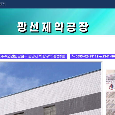
페지
광선제약공장
주주의인민공화국 평양시 락랑구역 충성3동
0085-02-18111 ext341-80