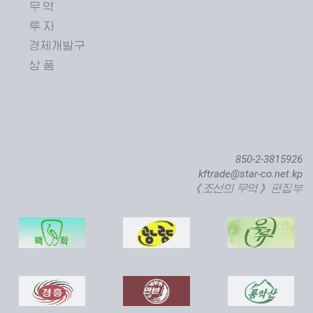
무 역
투 자
제24차 평양봄철국제상품전람회 개막
경제개발구
상 품
850-2-3815926
kftrade@star-co.net.kp
《조선의 무역》 편집부
직하대서양련어종어장 준공식 진행