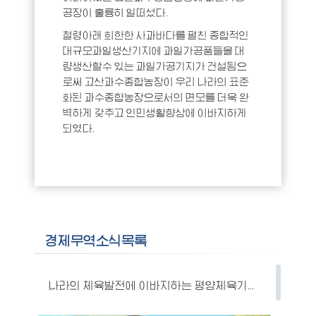
공장이 훌륭히 일떠섰다.
철령아래 희한한 사과바다를 펼친 종합적인
대규모과일생산기지에 과일가공품들을 대
량생산할수 있는 과일가공기지가 건설됨으
로써 고산과수종합농장이 우리 나라의 표준
화된 과수종합농장으로서의 면모를 더욱 완
벽하게 갖추고 인민생활향상에 이바지하게
되였다.
경제무역소식목록
나라의 체육발전에 이바지하는 평양체육기자재공장