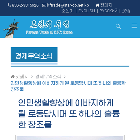
850-2-3815926
kftrade@star-co.net.kp
첫페지
조선어
|
ENGLISH
|
РУССКИЙ
|
汉语
경제무역소식
첫페지
경제무역소식
인민생활향상에 이바지하게 될 로동당시대 또 하나의 훌륭한
창조물
인민생활향상에 이바지하게
될 로동당시대 또 하나의 훌륭
한 창조물