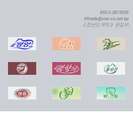
850-2-3815926
kftrade@star-co.net.kp
《조선의 무역》 편집부
직하대서양련어종어장 준공식 진행