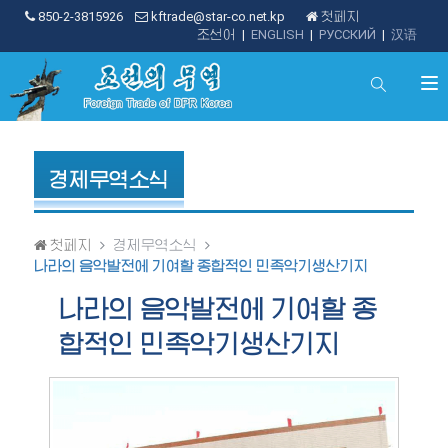
850-2-3815926
kftrade@star-co.net.kp
첫페지
조선어
|
ENGLISH
|
РУССКИЙ
|
汉语
경제무역소식
첫페지
경제무역소식
나라의 음악발전에 기여할 종합적인 민족악기생산기지
나라의 음악발전에 기여할 종
합적인 민족악기생산기지