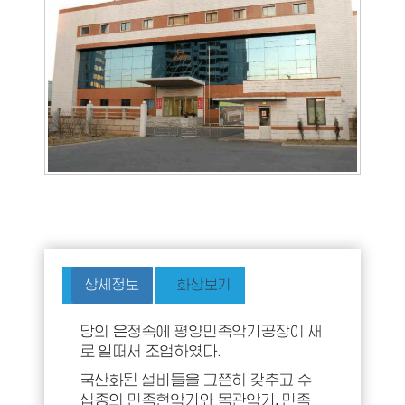
상세정보
화상보기
당의 은정속에 평양민족악기공장이 새
로 일떠서 조업하였다.
국산화된 설비들을 그쯘히 갖추고 수
십종의 민족현악기와 목관악기, 민족