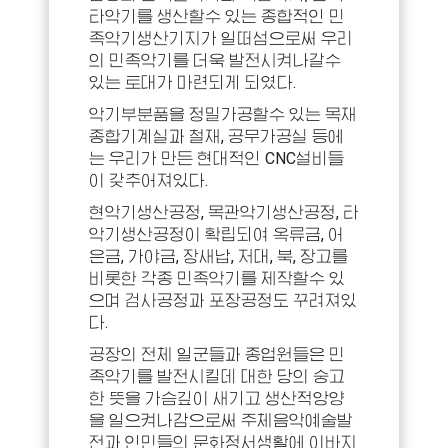
타악기를 생산할수 있는 종합적인 민
족악기생산기지가 일떠섬으로써 우리
의 민족악기를 더욱 발전시켜나갈수
있는 토대가 마련되게 되였다.
악기부분품을 정밀가공할수 있는 목재
종합기계실과 철재, 공무가공실 등에
는 우리가 만든 현대적인 CNC설비들
이 갖추어져있다.
현악기생산공정, 목관악기생산공정, 타
악기생산공정이 확립되여 옥류금, 어
은금, 가야금, 장새납, 저대, 북, 장고를
비롯한 각종 민족악기를 제작할수 있
으며 검사공정과 포장공정도 꾸려져있
다.
공장의 전체 일군들과 종업원들은 민
족악기를 발전시킬데 대한 당의 숭고
한 뜻을 가슴깊이 새기고 생산적앙양
을 일으켜나감으로써 주체음악예술발
전과 인민들의 문화정서생활에 이바지