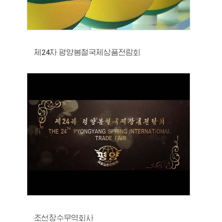
제24차 평양봄철국제상품전람회
조선장수무역회사