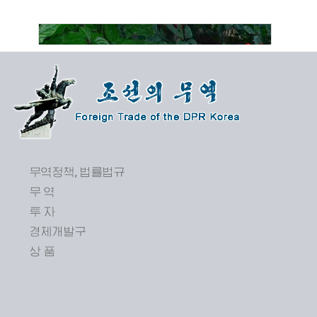
무역정책, 법률법규
무 역
투 자
제24차 평양봄철국제상품전람회 개막
경제개발구
상 품