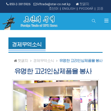
850-2-3815926
kftrade@star-co.net.kp
첫페지
조선어
|
ENGLISH
|
РУССКИЙ
|
汉语
경제무역소식
첫페지
경제무역소식
유명한 고려인삼제품을 봉사
유명한 고려인삼제품을 봉사