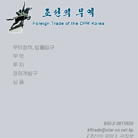
무역정책, 법률법규
무 역
투 자
제24차 평양봄철국제상품전람회 개막
경제개발구
상 품
850-2-3815926
kftrade@star-co.net.kp
《조선의 무역》 편집부