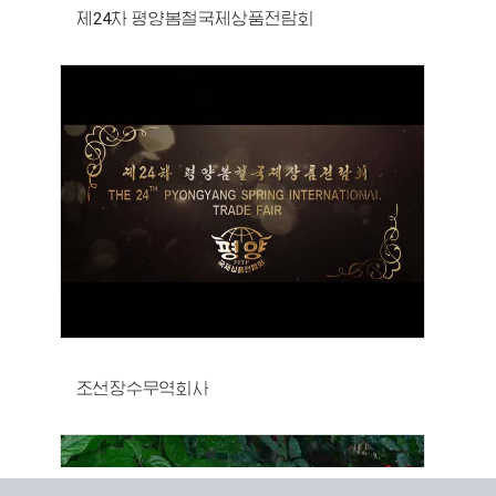
제24차 평양봄철국제상품전람회
조선장수무역회사