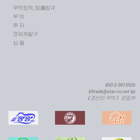
무역정책, 법률법규
무 역
투 자
제24차 평양봄철국제상품전람회 개막
경제개발구
상 품
850-2-3815926
kftrade@star-co.net.kp
《조선의 무역》 편집부
직하대서양련어종어장 준공식 진행