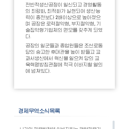
전반적생산공정이 일신되고 경영활동
의 최량화, 최적화가 실현되여 생산능
력이 종전보다 2배이상으로 높아졌으
며 공장은 로력절약형, 부지절약형, 기
술집약형기업체의 면모를 갖추게 되였
다.
공장의 일군들과 종업원들은 조선로동
당의 숭고한 후대관을 높이 받들고 교
과서생산에서 혁신을 일으켜 당의 교
육혁명방침관철에 적극 이바지할 열의
에 넘쳐있다.
경제무역소식목록