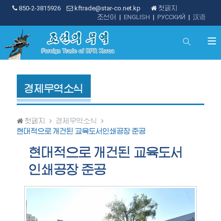
850-2-3815926
kftrade@star-co.net.kp
첫페지
조선어
|
ENGLISH
|
РУССКИЙ
|
汉语
경제무역소식
첫페지
경제무역소식
현대적으로 개건된 교육도서인쇄공장 준공
현대적으로 개건된 교육도서
인쇄공장 준공