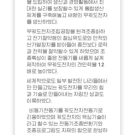
을 도입하여 생산과 경영활동에서 최
대한 실리를 보장할수 있게 통합생산
체계를 구축해놓고 새형의 무궤도전차
를 생산하였다.
무궤도전차조립공정을 원격조종화하
고 전기절약형의 철심유도로와 먼적외
선가열장치를 받아들여 종전보다 로력
과 전력을 절약할수 있게 하였으며 조
종특성이 좋은 전동기를 새롭게 설계
제작하여 무궤도전차의 견인력을 1.2
배로 높이였다.
세계적으로도 일부 발전된 나라들에서
만 만들고있는 궤도전차를 우리의 힘
과 기술로 만들어내는 자랑찬 성과도
이룩하였다.
비동기전동기를 궤도전차전동기로
리용하였으며 궤도전차의 핵심기술이
라고 할수 있는 전동기조종변환기와
조종프로그람도 자체의 힘으로 완성하