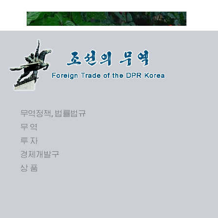
무역정책, 법률법규
무 역
투 자
제24차 평양봄철국제상품전람회 개막
경제개발구
상 품