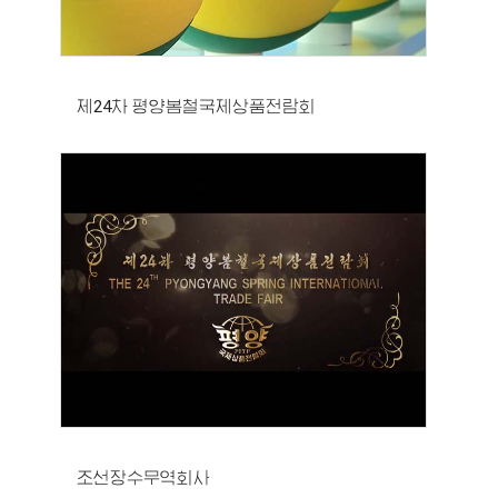
제24차 평양봄철국제상품전람회
조선장수무역회사