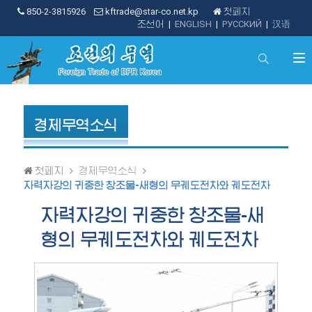
850-2-3815926
kftrade@star-co.net.kp
첫페지
조선어
|
ENGLISH
|
РУССКИЙ
|
汉语
경제무역소식
첫페지
경제무역소식
자력자강의 귀중한 창조물-새형의 무궤도전차와 궤도전차
자력자강의 귀중한 창조물-새
형의 무궤도전차와 궤도전차