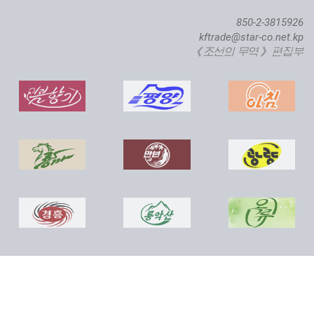
850-2-3815926
kftrade@star-co.net.kp
《조선의 무역》 편집부
직하대서양련어종어장 준공식 진행