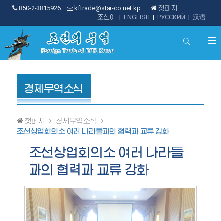
850-2-3815926
kftrade@star-co.net.kp
첫페지
조선어
|
ENGLISH
|
РУССКИЙ
|
汉语
경제무역소식
첫페지
경제무역소식
조선상업회의소 여러 나라들과의 협력과 교류 강화
조선상업회의소 여러 나라들
과의 협력과 교류 강화