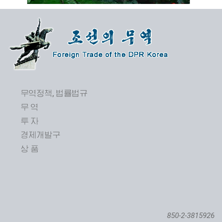
무역정책, 법률법규
무 역
투 자
제24차 평양봄철국제상품전람회 개막
경제개발구
상 품
850-2-3815926