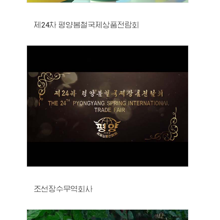
제24차 평양봄철국제상품전람회
조선장수무역회사