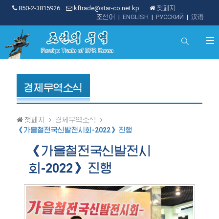
850-2-3815926
kftrade@star-co.net.kp
첫페지
조선어
|
ENGLISH
|
РУССКИЙ
|
汉语
경제무역소식
첫페지
경제무역소식
《가을철전국신발전시회-2022》 진행
《가을철전국신발전시
회-2022》 진행