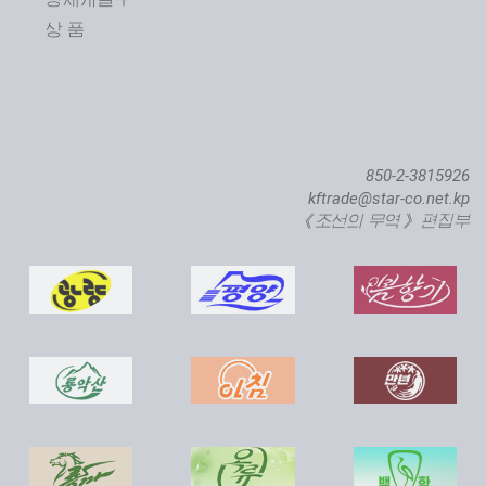
상 품
850-2-3815926
kftrade@star-co.net.kp
《조선의 무역》 편집부
직하대서양련어종어장 준공식 진행