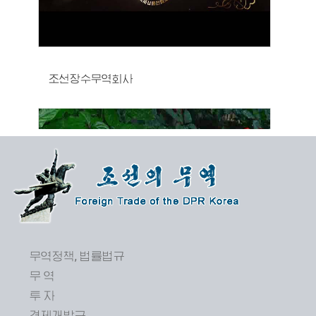
조선장수무역회사
무역정책, 법률법규
무 역
투 자
제24차 평양봄철국제상품전람회 개막
경제개발구