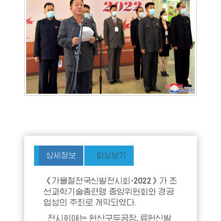
상세정보
화상보기
《가을철전국신발전시회-2022》가 조
선과학기술총련맹 중앙위원회와 경공
업성의 주최로 개막되였다.
전시회에는 원산구두공장, 류원신발