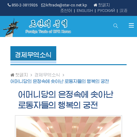
850-2-3815926
kftrade@star-co.net.kp
첫페지
조선어
|
ENGLISH
|
РУССКИЙ
|
汉语
경제무역소식
첫페지
경제무역소식
어머니당의 은정속에 솟아난 로동자들의 행복의 궁전
어머니당의 은정속에 솟아난
로동자들의 행복의 궁전