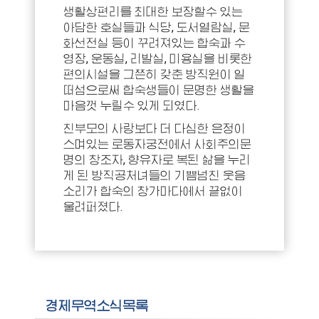
생활상편리를 최대한 보장할수 있는
아담한 호실들과 식당, 도서열람실, 문
화선전실 등이 꾸려져있는 합숙과 수
영장, 운동실, 리발실, 미용실을 비롯한
편의시설을 그쯘히 갖춘 방직원이 일
떠섬으로써 합숙생들이 문명한 생활을
마음껏 누릴수 있게 되였다.
친부모의 사랑보다 더 다심한 은정이
스며있는 로동자궁전에서 사회주의문
명의 창조자, 향유자로 복된 삶을 누리
게 된 방직공처녀들의 기쁨넘친 웃음
소리가 합숙의 창가마다에서 끝없이
울려퍼졌다.
경제무역소식목록