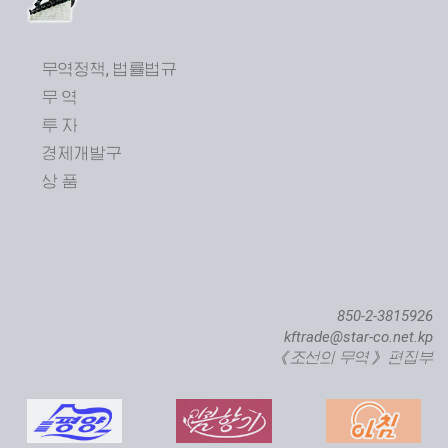
무역정책, 법률법규
무 역
투 자
제24차 평양봄철국제상품전람회 개막
경제개발구
상 품
850-2-3815926
kftrade@star-co.net.kp
《조선의 무역》 편집부